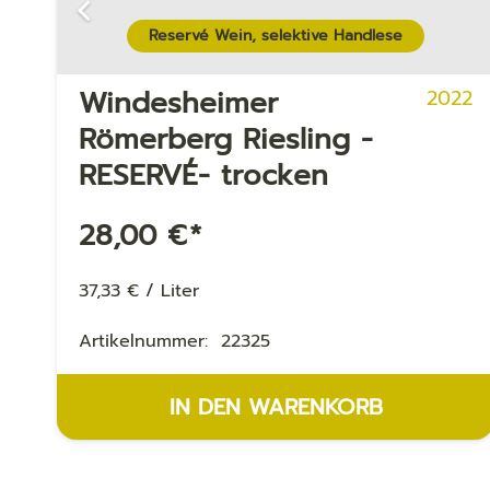
Reservé Wein, selektive Handlese
Windesheimer
24
2022
Römerberg Riesling -
RESERVÉ- trocken
28,00
€
*
37,33
€
/
Liter
Artikelnummer:
22325
IN DEN WARENKORB