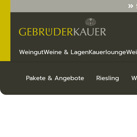
Weingut
Weine & Lagen
Kauerlounge
Wei
Pakete & Angebote
Riesling
W