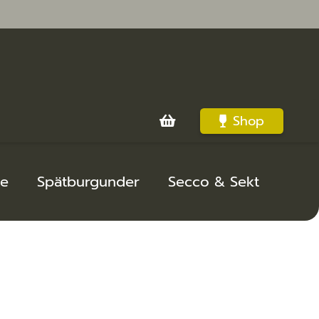
Shop
m Warenkorb.
be
Spätburgunder
Secco & Sekt