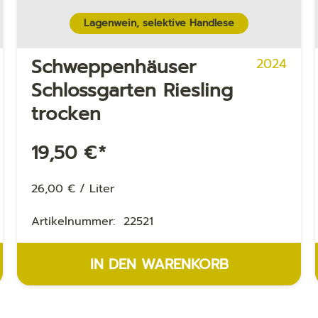
Lagenwein, selektive Handlese
Schweppenhäuser
2024
Schloss­gar­ten Ries­ling
trocken
19,50
€
*
26,00
€
/
Liter
Artikelnummer:
22521
IN DEN WARENKORB