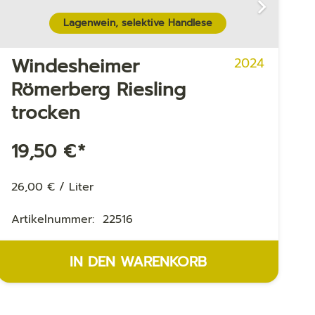
Lagenwein, selektive Handlese
Windesheimer
2024
Römerberg Riesling
trocken
19,50
€
*
26,00
€
/
Liter
1
Artikelnummer:
22516
A
IN DEN WARENKORB