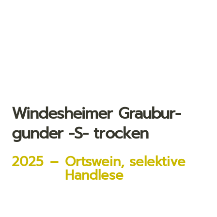
Windesheimer Grau­bur­
gun­der -S- trocken
2025
–
Ortswein, selektive
Handlese