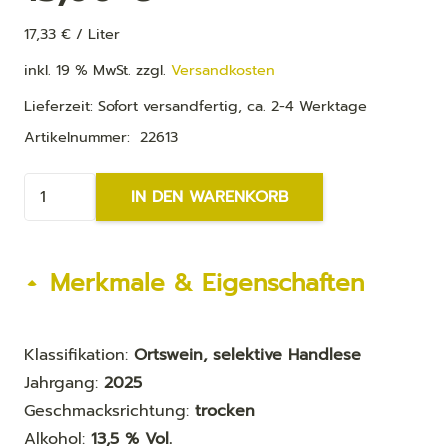
17,33
€
/
Liter
inkl. 19 % MwSt.
zzgl.
Versandkosten
Lieferzeit:
Sofort versandfertig, ca. 2-4 Werktage
Artikelnummer:
22613
Windesheimer
IN DEN WARENKORB
Grau­
bur­
gun­
Merkmale & Eigenschaften
der
-
S-
Klassifikation:
Ortswein, selektive Handlese
trocken
Jahrgang:
2025
Menge
Geschmacksrichtung:
trocken
Alkohol:
13,5 % Vol.