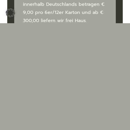
innerhalb Deutsch­­lands betragen €
9,00 pro 6er/12er Karton und ab €
300,00 liefern wir frei Haus.
Lieferung
Per DPD (Lieferzeit ca. 2-4 Werk­
tage) an die angegebene
Rechnungs­anschrift, soweit keine
abweichende Liefer­anschrift
angegeben ist. Die Ankündigung
des Liefer­termins erfolgt per E-Mail.
Zahlungsarten
Wir akzeptieren die Bezahlung per
PayPal und Vorkasse (Überweisung).