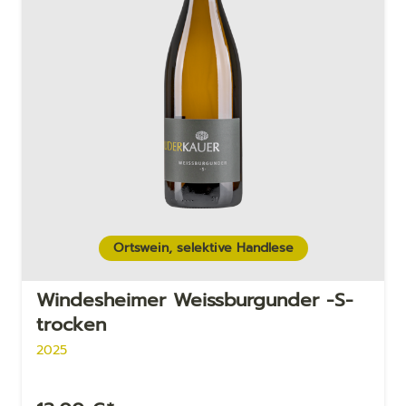
Ortswein, selektive Handlese
Windesheimer Weiss­bur­gun­der -S-
trocken
2025