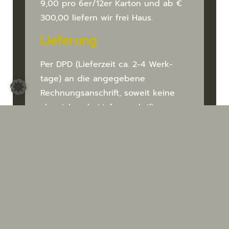
9,00 pro 6er/12er Karton und ab €
300,00 liefern wir frei Haus.
Lieferung
Per DPD (Lieferzeit ca. 2-4 Werk­
tage) an die angegebene
Rechnungs­anschrift, soweit keine
abweichende Liefer­anschrift
angegeben ist. Die Ankündigung
des Liefer­termins erfolgt per E-Mail.
Zahlungsarten
Wir akzeptieren die Bezahlung per
PayPal und Vorkasse (Überweisung).