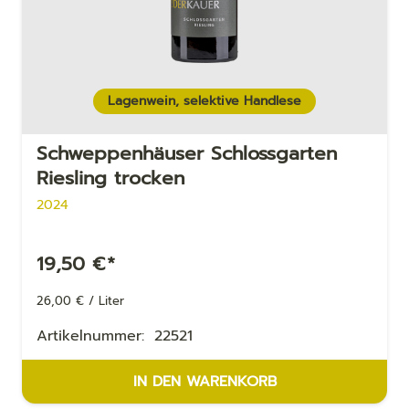
Lagenwein, selektive Handlese
Schweppenhäuser Schloss­gar­ten
Ries­ling trocken
2024
19,50
€
*
26,00
€
/
Liter
Artikelnummer:
22521
IN DEN WARENKORB