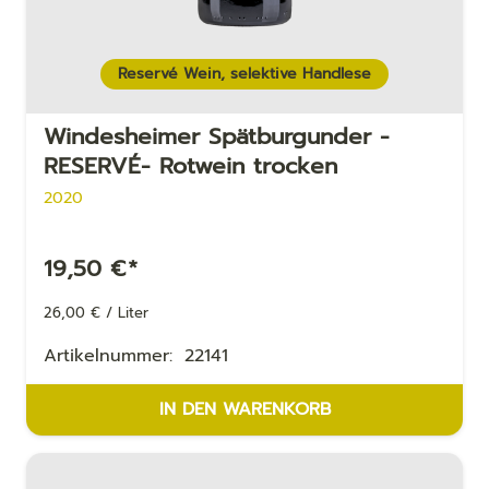
Reservé Wein, selektive Handlese
Windesheimer Spät­bur­gun­der -
RESERVÉ- Rotwein trocken
2020
19,50
€
*
26,00
€
/
Liter
Artikelnummer:
22141
IN DEN WARENKORB