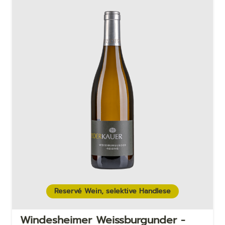
Reservé Wein, selektive Handlese
Windesheimer Weiss­bur­gun­der -