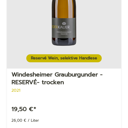
Reservé Wein, selektive Handlese
Windesheimer Grau­bur­gun­der -
RESERVÉ- trocken
2021
19,50
€
*
26,00
€
/
Liter