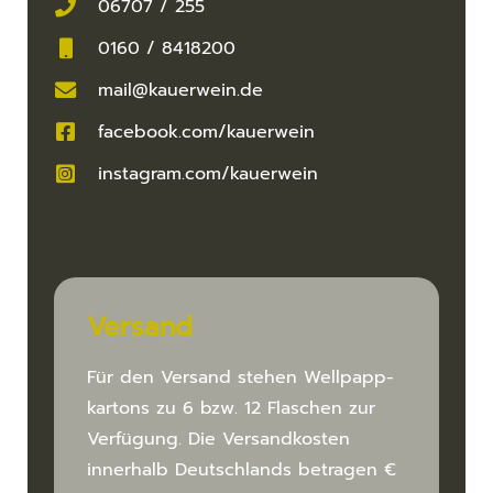
06707 / 255
0160 / 8418200
mail@kauerwein.de
facebook.com/kauerwein
instagram.com/kauerwein
Versand
Für den Versand stehen Wellpapp­
kartons zu 6 bzw. 12 Flaschen zur
Verfügung. Die Versand­kosten
innerhalb Deutsch­­lands betragen €